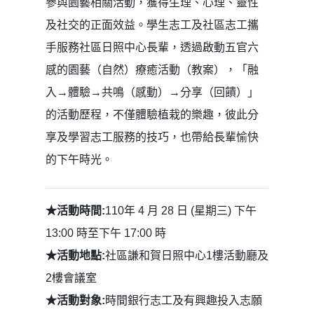
參與園藝相關活動，獲得生理、心理、靈性
及社交的正面效益。學生志工及社區志工攜
手服務社區日照中心長輩，透過啟動五官六
感的園藝（自然）療癒活動（教案），「融
入→體驗→共鳴（感動）→分享（回饋）」
的活動歷程，不僅體驗植栽的樂趣，彼此分
享及學習志工服務的技巧，也帶給長輩愉快
的下午時光。
★活動時間:
110年 4 月 28 日 (星期三) 下午
13:00 時至下午 17:00 時
★活動地點:
社區謙和賀日照中心1樓活動廳及
2樓會議室
★活動對象:
時間銀行志工及有興趣投入志願